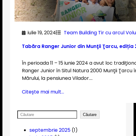
iulie 19, 2024
Team Building
Tir cu arcul
Volu
Tabăra Ranger Junior din Munţii Ţarcu, ediția
În perioada 11 – 15 iunie 2024 a avut loc tradițio
Ranger Junior în Situl Natura 2000 Munţii Ţarcu 
Mărului, la pensiunea Vilador.…
Citește mai mult…
S
Căutare
e
a
septembrie 2025
(1)