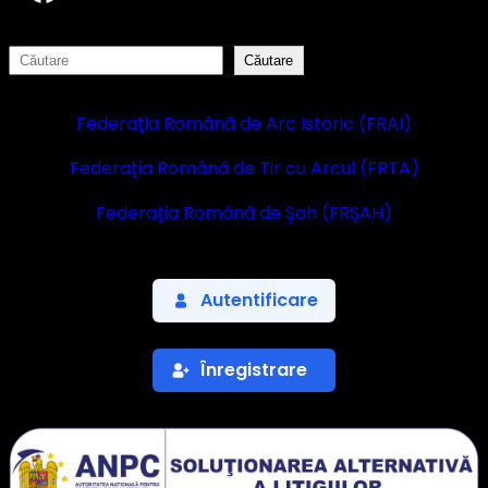
S
Căutare
e
a
Federația Română de Arc Istoric (FRAI)
r
c
Federația Română de Tir cu Arcul (FRTA)
h
Federația Română de Șah (FRȘAH)
Autentificare
Înregistrare