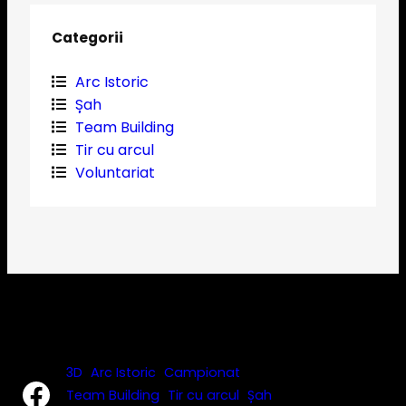
Categorii
Arc Istoric
Șah
Team Building
Tir cu arcul
Voluntariat
3D
Arc Istoric
Campionat
Facebook
Team Building
Tir cu arcul
Șah