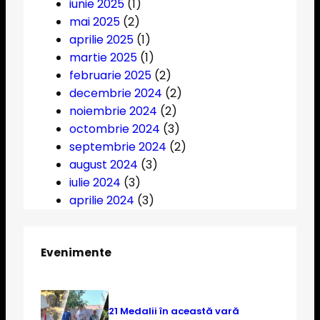
r
iunie 2025
(1)
c
mai 2025
(2)
h
aprilie 2025
(1)
martie 2025
(1)
februarie 2025
(2)
decembrie 2024
(2)
noiembrie 2024
(2)
octombrie 2024
(3)
septembrie 2024
(2)
august 2024
(3)
iulie 2024
(3)
aprilie 2024
(3)
Evenimente
21 Medalii în această vară